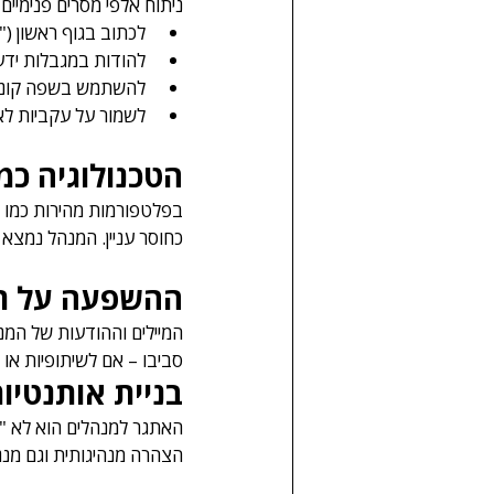
ניתוח אלפי מסרים פנימיי
לכתוב בגוף ראשון ("א
להודות במגבלות ידע
להשתמש בשפה קונק
לשמור על עקביות לאו
הטכנולוגיה כמ
כחוסר עניין. המנהל נמצא
ההשפעה על תר
סביבו – אם לשיתופיות או 
בניית אותנטיו
האתגר למנהלים הוא לא "ל
הצהרה מנהיגותית וגם מנג