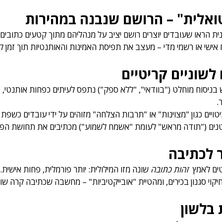
ואלית" – הרושם שנבנה במהירות
ית הראו שעובדים יוצרים רושם יציב על מנהליהם מתוך קטעים כתובים 
וח אישי או רשמי מדי – מעצב את תפיסת האמינות והאותנטיות תוך זמן ק
לשוניים קריטיים
 בניסוח מוחלט ("בוודאי", "ללא ספק") נתפס לעיתים כפחות אותנטי,  
.
יטויים כגון "מצוינות" או "תרבות הצלחה" מזוהים על ידי עובדים כשפת 
קטנים ("תודה מראש" לעומת "אשמח לשמוע") מכתיבים את תחושת הפער
ר לכתיבה
ים לאמץ  
זהות כתובה
 שונה מזו המילולית: יותר פורמלית, פחות אישית.
וי סגנון בכירים, ומהטיית "אובייקטיביות" – מחשבה שכתיבה קרה שוו
 בלשון