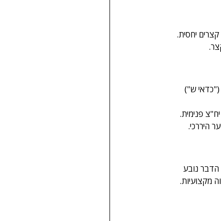
קצרים יחסית. 
צר.
("כדאי ש") 
יח"צ פנימית.
 היררכי.
 הדבר נובע 
ה מקצועיות.