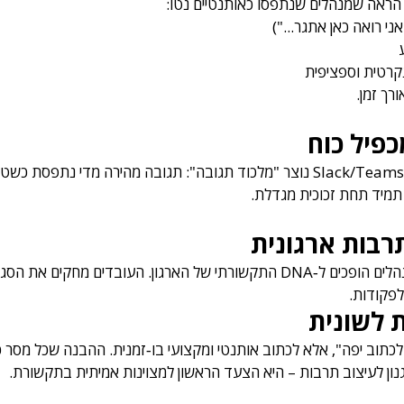
ם הראה שמנהלים שנתפסו כאותנטיים נטו:
ני רואה כאן אתגר...")
רטית וספציפית
רך זמן.
כפיל כוח
בפלטפורמות מהירות כמו Slack/Teams נוצר "מלכוד תגובה": תגובה מהירה מדי נתפ
 תמיד תחת זכוכית מגדלת.
בות ארגונית
המיילים וההודעות של המנהלים הופכים ל‑DNA התקשורתי של הארגון. העובדים מחק
לפקודות.
ת לשונית
כתוב יפה", אלא לכתוב אותנטי ומקצועי בו‑זמנית. ההבנה שכל מסר כ
נון לעיצוב תרבות – היא הצעד הראשון למצוינות אמיתית בתקשורת.