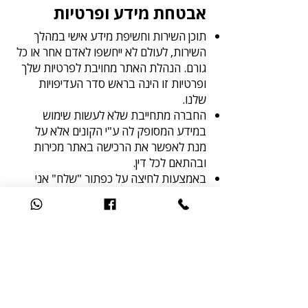
אבטחת מידע ופרטיות
תוכן השירות וחשיפת מידע אישי במהלך
השירות, לעולם לא ייחשפו לאדם אחר או כל
גורם. הנהלת האתר מחויבת לפרטיות שלך
ופרטיות זו הינה בראש סדר העדיפויות
שלנו.
החברה מתחייבת שלא לעשות שימוש
במידע המסופק לה ע"י הקונים אלא על
מנת לאפשר את הרכישה באתר מכירות
ובהתאם לכל דין.
באמצעות לחיצה על כפתור "שלח" אני
מאשר בחתימתי את הטופס ואת תנאיו.
האתר מאובטח באמצעות שימוש באמצעי
אבטחה מתקדמים אשר מטרתם להבטיח
שימוש תקין וגלישה בטוחה באתר וכן על
מנת לשמור על פרטיות המשתמשים. כל
המשתמש באתר ובשירותיו מתחייב כי לא
יעשה כל פעילות שיש בה כדי לשבש את
פעילות האתר, גניבת מידע על משתמשים