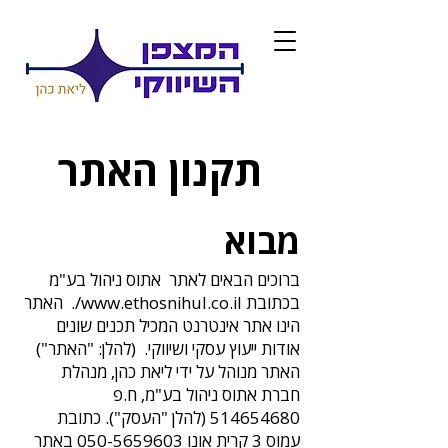
תקנון האתר
מבוא
ברוכים הבאים לאתר אתוס ניהול בע"מ
בכתובת
www.ethosnihul.co.il/.
האתר
הינו אתר אינטרנט המכיל תכנים שונים
אודות ייעוץ עסקי ושיווקי. (להלן: "האתר")
האתר מנוהל על ידי ליאת כהן, מנהלת
חברת אתוס ניהול בע"מ, ח.פ
514654680
(להלן "העסק"). כתובת
עמוס 3 קרית אונו
050-5659603
באתר